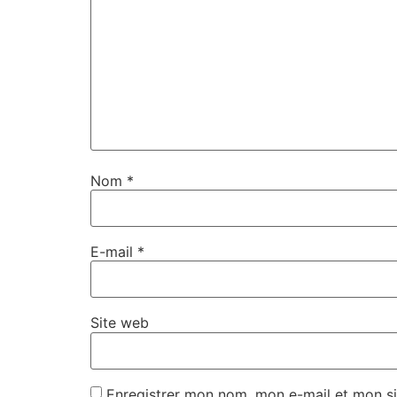
Nom
*
E-mail
*
Site web
Enregistrer mon nom, mon e-mail et mon si