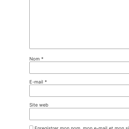
Nom
*
E-mail
*
Site web
Enregistrer mon nom, mon e-mail et mon si