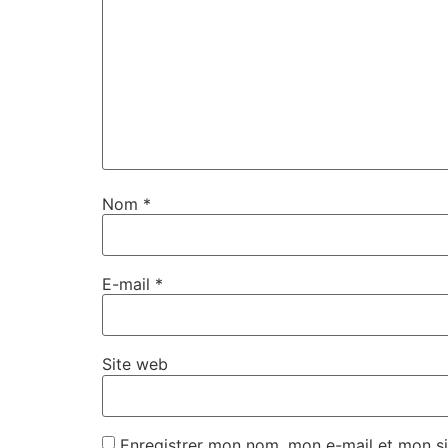
Nom
*
E-mail
*
Site web
Enregistrer mon nom, mon e-mail et mon si