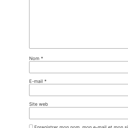
Nom
*
E-mail
*
Site web
Enregistrer mon nom, mon e-mail et mon si