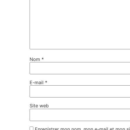
Nom
*
E-mail
*
Site web
Enregistrer mon nom, mon e-mail et mon si