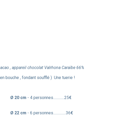
acao , appareil chocolat Valrhona
Caraïbe 66%
 en bouche , fondant soufflé ) Une tuerie !
Ø 20 cm
- 4 personnes..............25
€
Ø 22 cm
- 6 personnes................36
€