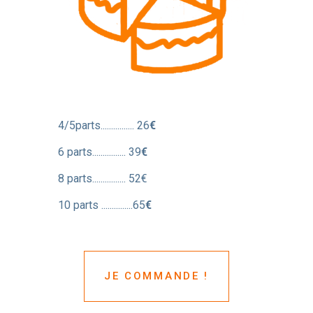
4/5parts................ 26
€
6 parts................ 39
€
8 parts................ 52€
10 parts ...............65
€
JE COMMANDE !